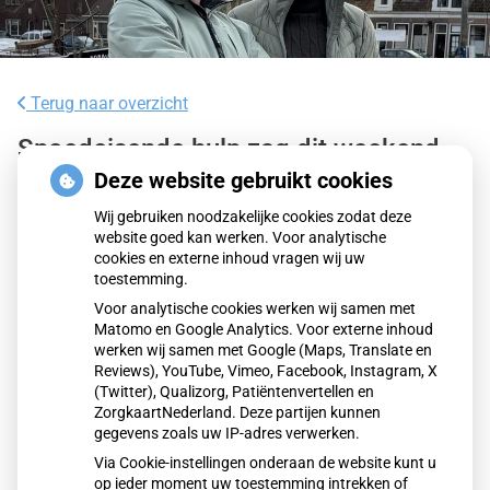
Terug naar overzicht
Spoedeisende hulp zag dit weekend
meer mensen met heup- en
Deze website gebruikt cookies
polsbreuken binnenkomen
Wij gebruiken noodzakelijke cookies zodat deze
website goed kan werken. Voor analytische
cookies en externe inhoud vragen wij uw
Door de gladheid was het afgelopen weekend extra druk op
toestemming.
spoedeisende hulpen. Ziekenhuizen zagen vooral meer
Voor analytische cookies werken wij samen met
ouderen met heup- en polsbreuken na valpartijen. Veel
Matomo en Google Analytics. Voor externe inhoud
andere gewonden meldden zich bij huisartsenposten. In
werken wij samen met Google (Maps, Translate en
grote delen van het land gold code geel of oranje vanwege
Reviews), YouTube, Vimeo, Facebook, Instagram, X
(Twitter), Qualizorg, Patiëntenvertellen en
sneeuw en bevriezing.
ZorgkaartNederland. Deze partijen kunnen
gegevens zoals uw IP-adres verwerken.
Via Cookie-instellingen onderaan de website kunt u
Lees het hele artikel op:
Nationale zorggids
op ieder moment uw toestemming intrekken of